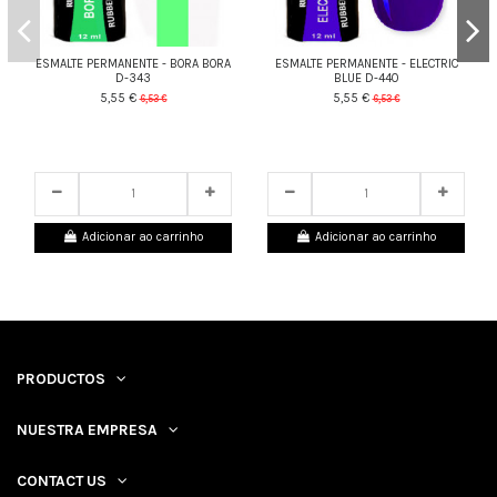
ESMALTE PERMANENTE - BORA BORA
ESMALTE PERMANENTE - ELECTRIC
D-343
BLUE D-440
5,55 €
5,55 €
6,53 €
6,53 €
25
d.
13
:
14
:
07
25
d.
13
:
14
:
07
Adicionar ao carrinho
Adicionar ao carrinho
PRODUCTOS
NUESTRA EMPRESA
CONTACT US