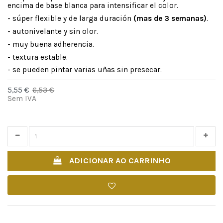
encima de base blanca para intensificar el color.
- súper flexible y de larga duración
(mas de 3 semanas)
.
- autonivelante y sin olor.
- muy buena adherencia.
- textura estable.
- se pueden pintar varias uñas sin presecar.
5,55 €
6,53 €
-15%
Sem IVA
Time left
25
d.
13
:
14
:
07
ADICIONAR AO CARRINHO