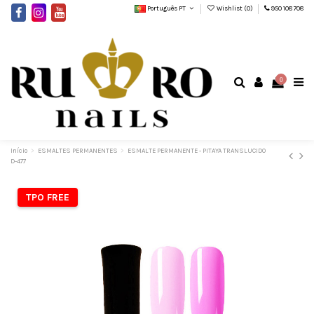
Português PT
Wishlist (
0
)
950 108 708
0
Início
ESMALTES PERMANENTES
ESMALTE PERMANENTE - PITAYA TRANSLUCIDO
D-477
TPO FREE