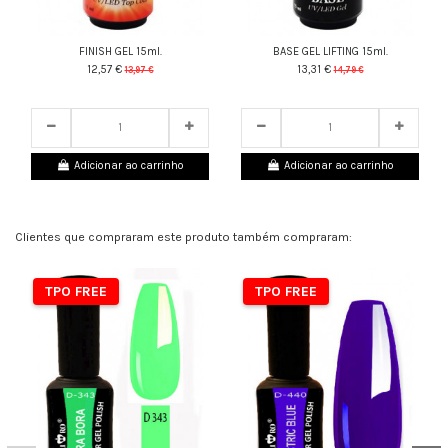
FINISH GEL 15ml.
BASE GEL LIFTING 15ml.
12,57 €
13,31 €
13,97 €
14,79 €
25
d.
13
:
14
:
07
25
d.
13
:
14
:
07
Adicionar ao carrinho
Adicionar ao carrinho
Clientes que compraram este produto também compraram:
TPO FREE
TPO FREE