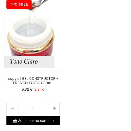
TPO FREE
copy of GEL CONSTRUCTOR -
ERES FANTASTICA 30ml.
9,32 €
15,54 €
25
d.
06
:
18
:
31
Adicionar ao carrinho