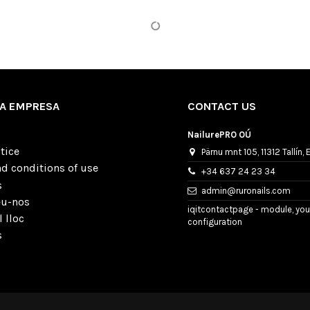
A EMPRESA
CONTACT US
NailurePRO OÚ
tice
Pärnu mnt 105, 11312 Tallín, 
d conditions of use
+34 637 24 23 34
s
admin@ruronails.com
eu-nos
iqitcontactpage - module, you
 lloc
configuration
s