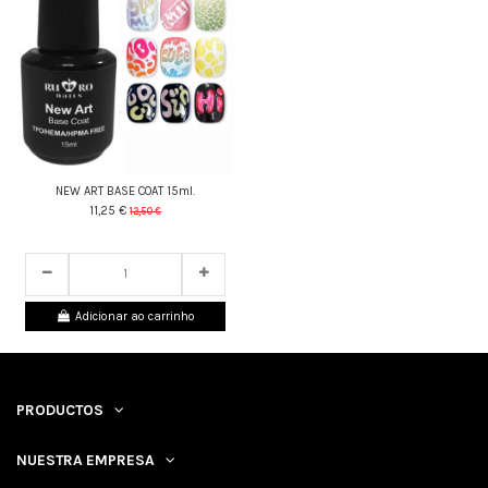
NEW ART BASE COAT 15ml.
11,25 €
12,50 €
24
d.
05
:
32
:
56
Adicionar ao carrinho
PRODUCTOS
NUESTRA EMPRESA