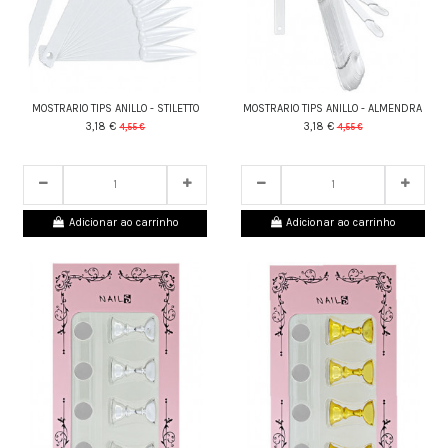
MOSTRARIO TIPS ANILLO - STILETTO
MOSTRARIO TIPS ANILLO - ALMENDRA
3,18 €
3,18 €
4,55 €
4,55 €
24
d.
10
:
02
:
43
24
d.
10
:
02
:
43
Adicionar ao carrinho
Adicionar ao carrinho