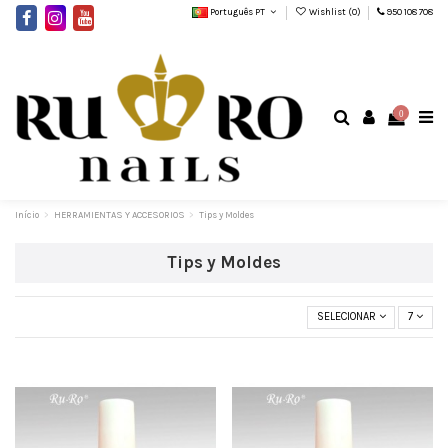
Português PT
Wishlist (
0
)
950 108 708
0
Início
HERRAMIENTAS Y ACCESORIOS
Tips y Moldes
Tips y Moldes
SELECIONAR
7