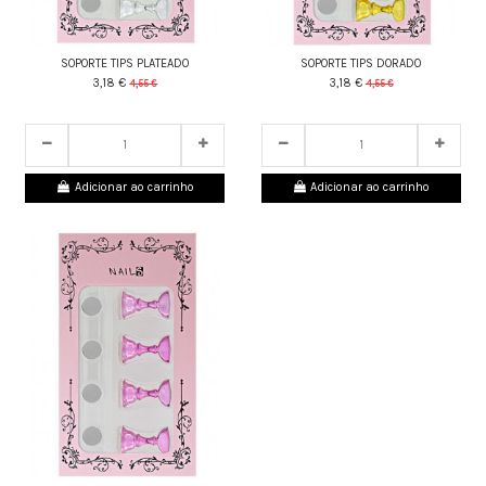
SOPORTE TIPS PLATEADO
SOPORTE TIPS DORADO
3,18 €
3,18 €
4,55 €
4,55 €
24
d.
10
:
02
:
43
24
d.
10
:
02
:
43
Adicionar ao carrinho
Adicionar ao carrinho