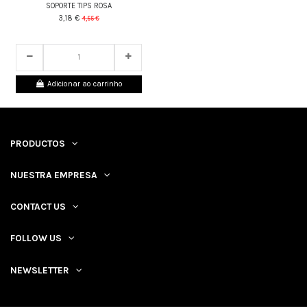
SOPORTE TIPS ROSA
3,18 €
4,55 €
24
d.
10
:
02
:
43
Adicionar ao carrinho
PRODUCTOS
NUESTRA EMPRESA
CONTACT US
FOLLOW US
NEWSLETTER