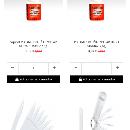
copy of PEGAMENTO UÑAS "CLEAR
PEGAMENTO UÑAS "CLEAR ULTRA
ULTRA STRONG" 7,5g.
STRONG" 7,5g.
3,18 €
3,18 €
4,55 €
4,55 €
24
d.
10
:
02
:
43
24
d.
10
:
02
:
43
Adicionar ao carrinho
Adicionar ao carrinho