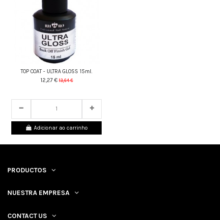
TOP COAT - ULTRA GLOSS 15ml.
12,27 €
13,64 €
21
d.
20
:
49
:
28
Adicionar ao carrinho
PRODUCTOS
NUESTRA EMPRESA
CONTACT US