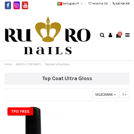
Português PT
Wishlist (
0
)
950 108 708
0
Início
BASES Y TOP COATS
Top Coat Ultra Gloss
Top Coat Ultra Gloss
SELECIONAR
1
TPO FREE