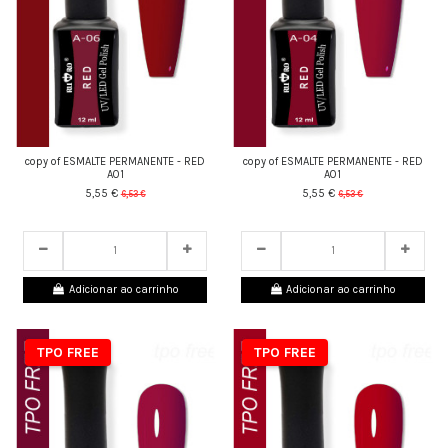
copy of ESMALTE PERMANENTE - RED
copy of ESMALTE PERMANENTE - RED
A01
A01
5,55 €
5,55 €
6,53 €
6,53 €
24
d.
05
:
27
:
43
24
d.
05
:
27
:
43
Adicionar ao carrinho
Adicionar ao carrinho
TPO FREE
TPO FREE