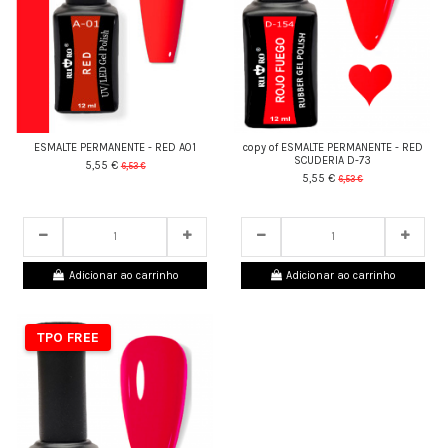
ESMALTE PERMANENTE - RED A01
copy of ESMALTE PERMANENTE - RED
SCUDERIA D-73
5,55 €
6,53 €
5,55 €
6,53 €
24
d.
05
:
27
:
43
24
d.
05
:
27
:
43
Adicionar ao carrinho
Adicionar ao carrinho
TPO FREE