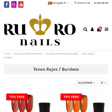
Português PT
Wishlist (
0
)
950 108 708
0
Início
ESMALTES PERMANENTES
Esmaltes Permanentes Rubber
Tonos Rojos /
Burdeos
Tonos Rojos / Burdeos
SELECIONAR
15
TPO FREE
TPO FREE