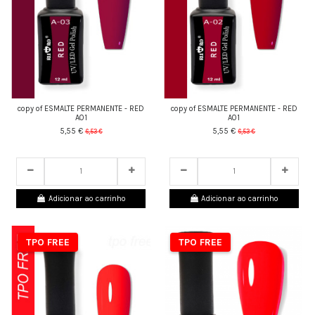
copy of ESMALTE PERMANENTE - RED
copy of ESMALTE PERMANENTE - RED
A01
A01
5,55 €
5,55 €
6,53 €
6,53 €
24
d.
05
:
27
:
43
24
d.
05
:
27
:
43
Adicionar ao carrinho
Adicionar ao carrinho
TPO FREE
TPO FREE