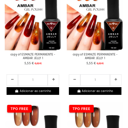
copy of ESMALTE PERMANENTE -
copy of ESMALTE PERMANENTE -
AMBAR JELLY 1
AMBAR JELLY 1
5,55 €
5,55 €
6,53 €
6,53 €
24
d.
05
:
27
:
43
24
d.
05
:
27
:
43
Adicionar ao carrinho
Adicionar ao carrinho
TPO FREE
TPO FREE