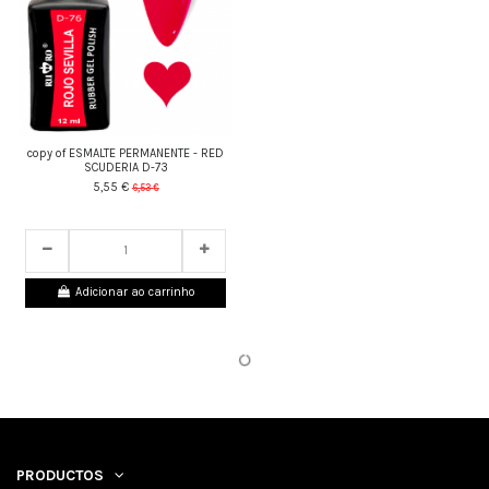
copy of ESMALTE PERMANENTE - RED
SCUDERIA D-73
5,55 €
6,53 €
24
d.
05
:
27
:
43
Adicionar ao carrinho
PRODUCTOS