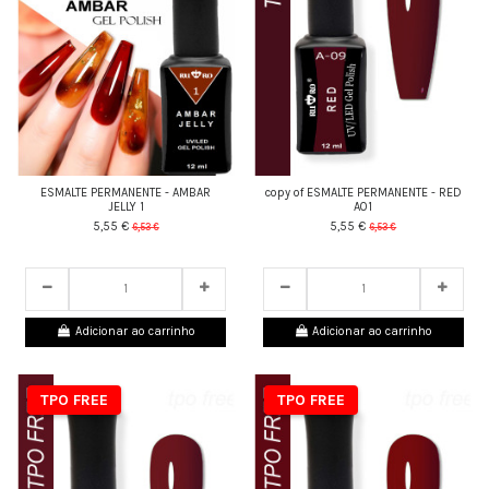
ESMALTE PERMANENTE - AMBAR
copy of ESMALTE PERMANENTE - RED
JELLY 1
A01
5,55 €
5,55 €
6,53 €
6,53 €
24
d.
05
:
27
:
43
24
d.
05
:
27
:
43
Adicionar ao carrinho
Adicionar ao carrinho
TPO FREE
TPO FREE