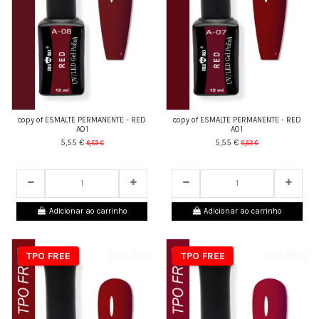
copy of ESMALTE PERMANENTE - RED
copy of ESMALTE PERMANENTE - RED
A01
A01
5,55 €
5,55 €
6,53 €
6,53 €
24
d.
05
:
27
:
43
24
d.
05
:
27
:
43
Adicionar ao carrinho
Adicionar ao carrinho
TPO FREE
TPO FREE