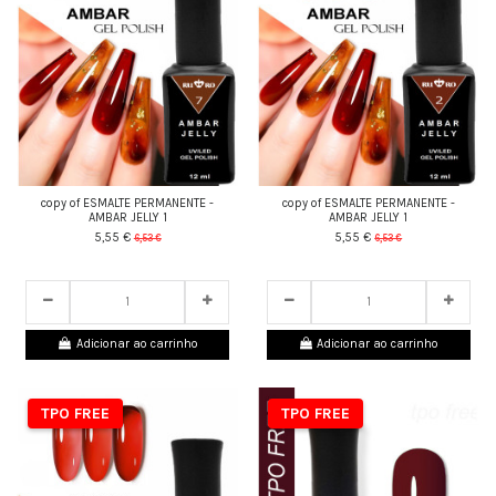
copy of ESMALTE PERMANENTE -
copy of ESMALTE PERMANENTE -
AMBAR JELLY 1
AMBAR JELLY 1
5,55 €
5,55 €
6,53 €
6,53 €
24
d.
05
:
27
:
43
24
d.
05
:
27
:
43
Adicionar ao carrinho
Adicionar ao carrinho
TPO FREE
TPO FREE