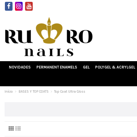
NOVIDADES
PERMANENT ENAMELS
GEL
POLYGEL & ACRYLGEL
Início
BASES Y TOP COATS
Top Coat Ultra Gloss