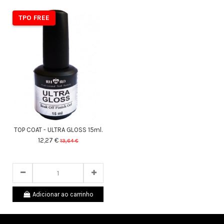
TPO FREE
TOP COAT - ULTRA GLOSS 15ml.
12,27 €
13,64 €
24
d.
09
:
28
:
34
Adicionar ao carrinho