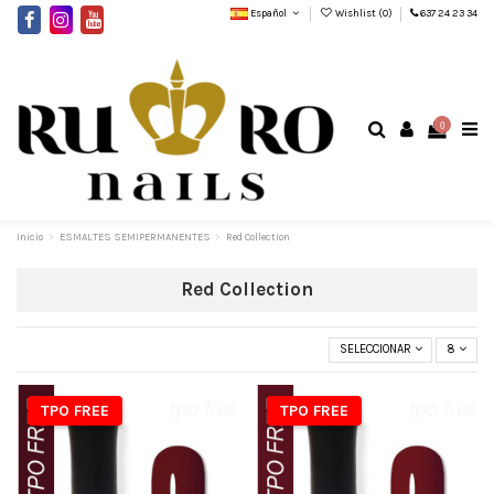
Español
Wishlist (
0
)
637 24 23 34
0
Inicio
ESMALTES SEMIPERMANENTES
Red Collection
Red Collection
SELECCIONAR
8
TPO FREE
TPO FREE