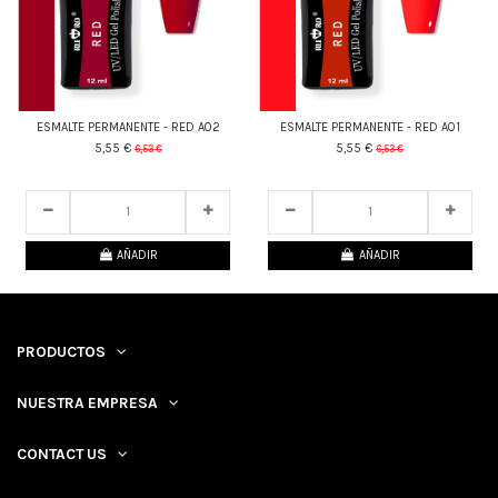
ESMALTE PERMANENTE - RED A02
ESMALTE PERMANENTE - RED A01
5,55 €
5,55 €
6,53 €
6,53 €
22
d.
14
:
58
:
29
22
d.
14
:
58
:
29
AÑADIR
AÑADIR
PRODUCTOS
NUESTRA EMPRESA
CONTACT US