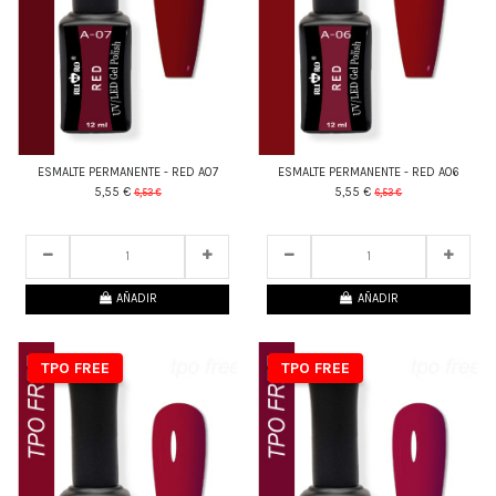
ESMALTE PERMANENTE - RED A07
ESMALTE PERMANENTE - RED A06
5,55 €
5,55 €
6,53 €
6,53 €
22
d.
14
:
58
:
29
22
d.
14
:
58
:
29
AÑADIR
AÑADIR
TPO FREE
TPO FREE