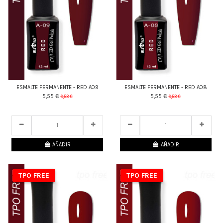
ESMALTE PERMANENTE - RED A09
ESMALTE PERMANENTE - RED A08
5,55 €
5,55 €
6,53 €
6,53 €
22
d.
14
:
58
:
29
22
d.
14
:
58
:
29
AÑADIR
AÑADIR
TPO FREE
TPO FREE