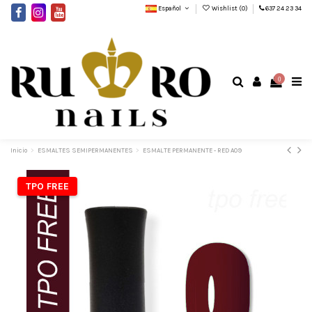
Español
Wishlist (
0
)
637 24 23 34
0
Inicio
ESMALTES SEMIPERMANENTES
ESMALTE PERMANENTE - RED A09
TPO FREE