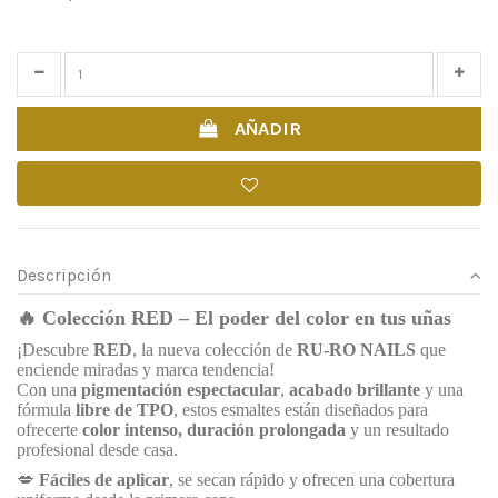
Time left
23
d.
09
:
32
:
28
AÑADIR
Descripción
🔥
Colección RED – El poder del color en tus uñas
¡Descubre
RED
, la nueva colección de
RU-RO NAILS
que
enciende miradas y marca tendencia!
Con una
pigmentación espectacular
,
acabado brillante
y una
fórmula
libre de TPO
, estos esmaltes están diseñados para
ofrecerte
color intenso, duración prolongada
y un resultado
profesional desde casa.
💋
Fáciles de aplicar
, se secan rápido y ofrecen una cobertura