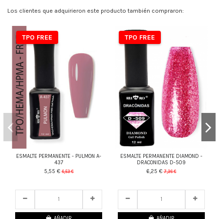
Los clientes que adquirieron este producto también compraron:
TPO FREE
TPO FREE
ESMALTE PERMANENTE - PULMON A-
ESMALTE PERMANENTE DIAMOND -
437
DRACONIDAS D-509
5,55 €
6,25 €
6,53 €
7,36 €
23
d.
09
:
32
:
28
23
d.
09
:
32
:
28
AÑADIR
AÑADIR