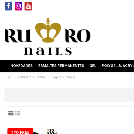
NOVEDADES
ESMALTES PERMANENTES
GEL
POLYGEL & ACRY
Inicio
BASES Y TOP COATS
Top Coat Nano
TPO FREE