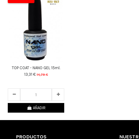
TOP COAT - NANO GEL 15ml.
13,31 €
14,79 €
25
d.
10
:
53
:
58
AÑADIR
PRODUCTOS
NUESTR