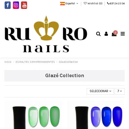
Español
Wishlist (
0
)
637 24 23 34
0
Inicio
ESMALTES SEMIPERMANENTES
Glazé Collection
Glazé Collection
SELECCIONAR
7