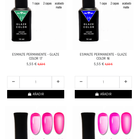
ESMALTE PERMANENTE - GLAZE
ESMALTE PERMANENTE - GLAZE
COLOR 17
COLOR 16
5,55 €
5,55 €
6,53 €
6,53 €
25
d.
21
:
13
:
06
25
d.
21
:
13
:
06
AÑADIR
AÑADIR