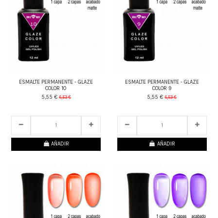
ESMALTE PERMANENTE - GLAZE
ESMALTE PERMANENTE - GLAZE
COLOR 10
COLOR 9
5,55 €
5,55 €
6,53 €
6,53 €
25
d.
21
:
13
:
06
25
d.
21
:
13
:
06
AÑADIR
AÑADIR