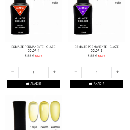
ESMALTE PERMANENTE - GLAZE
ESMALTE PERMANENTE - GLAZE
COLOR 4
COLOR 2
5,55 €
5,55 €
6,53 €
6,53 €
25
d.
21
:
13
:
06
25
d.
21
:
13
:
06
AÑADIR
AÑADIR