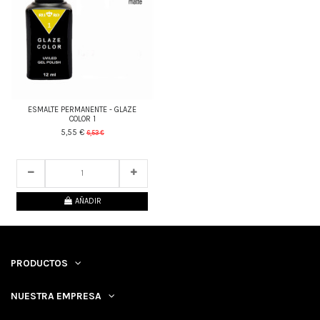
ESMALTE PERMANENTE - GLAZE
COLOR 1
5,55 €
6,53 €
25
d.
21
:
13
:
06
AÑADIR
PRODUCTOS
NUESTRA EMPRESA