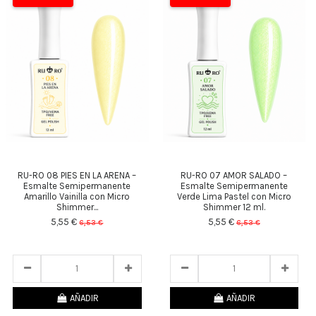
RU-RO 08 PIES EN LA ARENA –
RU-RO 07 AMOR SALADO –
Esmalte Semipermanente
Esmalte Semipermanente
Amarillo Vainilla con Micro
Verde Lima Pastel con Micro
Shimmer...
Shimmer 12 ml.
5,55 €
5,55 €
6,53 €
6,53 €
23
d.
12
:
33
:
49
23
d.
12
:
33
:
49
AÑADIR
AÑADIR