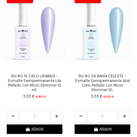
RU-RO 10 CIELO LAVANDA –
RU-RO 09 BAHÍA CELESTE –
Esmalte Semipermanente Lila
Esmalte Semipermanente Azul
Perlado con Micro Shimmer 12
Cielo Perlado con Micro
ml.
Shimmer 12...
5,55 €
5,55 €
6,53 €
6,53 €
23
d.
12
:
33
:
49
23
d.
12
:
33
:
49
AÑADIR
AÑADIR