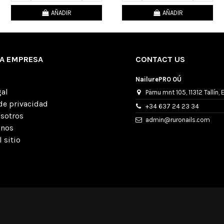
AÑADIR
AÑADIR
A EMPRESA
CONTACT US
NailurePRO OÚ
gal
Pärnu mnt 105, 11312 Tallín, 
 de privacidad
+34 637 24 23 34
osotros
admin@ruronails.com
anos
 sitio