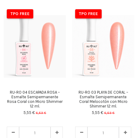
TPO FREE
TPO FREE
RU-RO 04 ESCAPADA ROSA –
RU-RO 03 PLAYA DE CORAL –
Esmalte Semipermanente
Esmalte Semipermanente
Rosa Coral con Micro Shimmer
Coral Melocotón con Micro
12 ml.
Shimmer 12 ml.
5,55 €
5,55 €
6,53 €
6,53 €
23
d.
12
:
33
:
49
23
d.
12
:
33
:
49