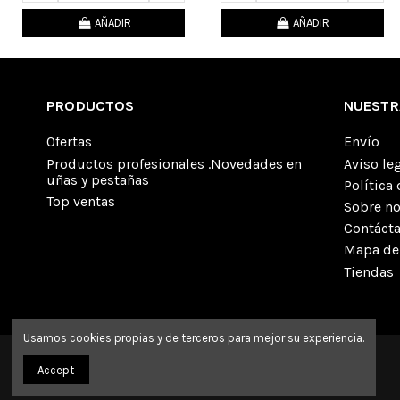
AÑADIR
AÑADIR
PRODUCTOS
NUESTR
Ofertas
Envío
Productos profesionales .Novedades en
Aviso le
uñas y pestañas
Política
Top ventas
Sobre n
Contáct
Mapa del
Tiendas
Usamos cookies propias y de terceros para mejor su experiencia.
Accept
Ruro-Nails © 2023 All rights reserved