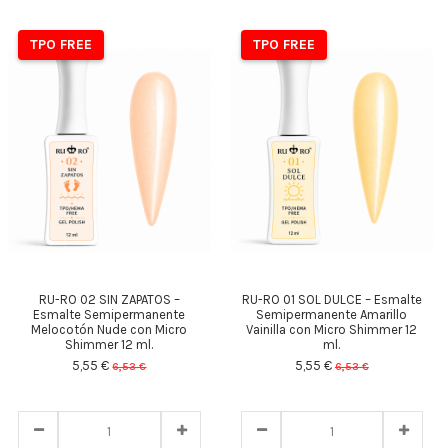
TPO FREE
TPO FREE
RU-RO 02 SIN ZAPATOS –
RU-RO 01 SOL DULCE – Esmalte
Esmalte Semipermanente
Semipermanente Amarillo
Melocotón Nude con Micro
Vainilla con Micro Shimmer 12
Shimmer 12 ml.
ml.
5,55 €
5,55 €
6,53 €
6,53 €
23
d.
12
:
33
:
49
23
d.
12
:
33
:
49