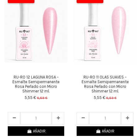
RU-RO 12 LAGUNA ROSA –
RU-RO 11 OLAS SUAVES –
Esmalte Semipermanente
Esmalte Semipermanente
Rosa Perlado con Micro
Rosa Perlado con Micro
Shimmer 12 ml.
Shimmer 12 ml.
5,55 €
5,55 €
6,53 €
6,53 €
23
d.
12
:
33
:
49
23
d.
12
:
33
:
49
AÑADIR
AÑADIR