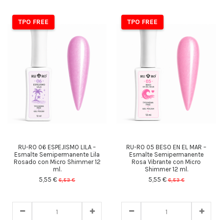
TPO FREE
TPO FREE
RU-RO 06 ESPEJISMO LILA –
RU-RO 05 BESO EN EL MAR –
Esmalte Semipermanente Lila
Esmalte Semipermanente
Rosado con Micro Shimmer 12
Rosa Vibrante con Micro
ml.
Shimmer 12 ml.
5,55 €
5,55 €
6,53 €
6,53 €
23
d.
12
:
33
:
49
23
d.
12
:
33
:
49