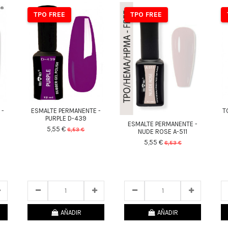
TPO FREE
TPO FREE
 -
ESMALTE PERMANENTE -
T
PURPLE D-439
ESMALTE PERMANENTE -
5,55 €
6,53 €
NUDE ROSE A-511
5,55 €
24
d.
11
:
25
:
09
6,53 €
24
d.
11
:
25
:
09
AÑADIR
AÑADIR