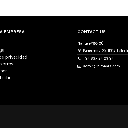
A EMPRESA
CONTACT US
NailurePRO OÚ
gal
Pärnu mnt 105, 11312 Tallín, 
 de privacidad
+34 637 24 23 34
osotros
admin@ruronails.com
anos
 sitio