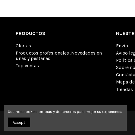
PRODUCTOS
NUESTR
Ofertas
Envío
Productos profesionales .Novedades en
Aviso le
uñas y pestañas
Política
Top ventas
Sobre n
Contáct
Mapa del
Tiendas
Usamos cookies propias y de terceros para mejor su experiencia.
Accept
Ruro-Nails © 2023 All rights reserved