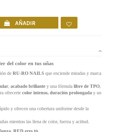
:
09
AÑADIR
r del color en tus uñas
ción de
RU-RO NAILS
que enciende miradas y marca
ular
,
acabado brillante
y una fórmula
libre de TPO
,
ra ofrecerte
color intenso, duración prolongada
y un
rápido y ofrecen una cobertura uniforme desde la
ñas mientras las llena de color, fuerza y actitud.
ianza. RED eres tú.