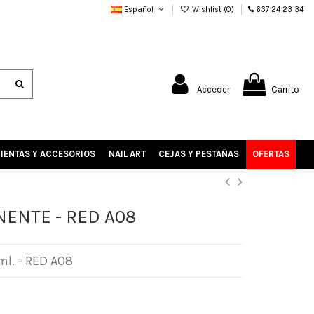
Español
Wishlist (
0
)
637 24 23 34
Acceder
Carrito
IENTAS Y ACCESORIOS
NAIL ART
CEJAS Y PESTAÑAS
OFERTAS
ENTE - RED A08
l. - RED A08