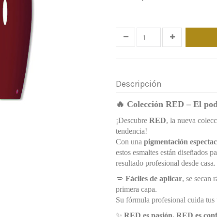
Time left
24
d.
11
:
25
Descripción
🔥
Colección RED – El pode
¡Descubre
RED
, la nueva colec
tendencia!
Con una
pigmentación espectac
estos esmaltes están diseñados pa
resultado profesional desde casa.
💋
Fáciles de aplicar
, se secan 
primera capa.
Su fórmula profesional cuida tus u
✨
RED es pasión. RED es conf