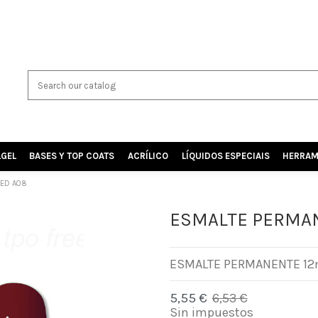
LGEL
BASES Y TOP COATS
ACRÍLICO
LÍQUIDOS ESPECIAIS
HERRAM
RED A08
ESMALTE PERMAN
ESMALTE PERMANENTE 12m
5,55 €
6,53 €
-15%
Sin impuestos