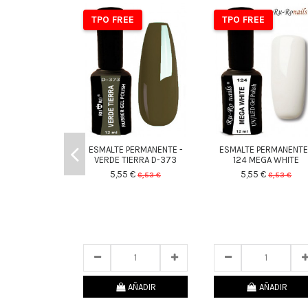
TPO FREE
TPO FREE
ESMALTE PERMANENTE -
ESMALTE PERMANENTE
VERDE TIERRA D-373
124 MEGA WHITE
5,55 €
5,55 €
6,53 €
6,53 €
24
d.
11
:
25
:
09
24
d.
11
:
25
:
09
AÑADIR
AÑADIR