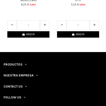
NIEVES D-645
D-111
6,25 €
5,55 €
7,36 €
6,53 €
25
d.
13
:
46
:
28
25
d.
13
:
46
:
28
AÑADIR
AÑADIR
PRODUCTOS
NUESTRA EMPRESA
CONTACT US
FOLLOW US