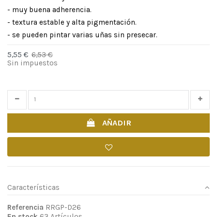
- muy buena adherencia.
- textura estable y alta pigmentación.
- se pueden pintar varias uñas sin presecar.
5,55 €
6,53 €
-15%
Sin impuestos
Time left
25
d.
13
:
46
:
28
AÑADIR
Características
Referencia
RRGP-D26
En stock
63 Artículos