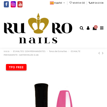
Español
Wishlist (
0
)
637 24 23 34
0
Inicio
ESMALTES SEMIPERMANENTES
Tonos de Esmaltes
ESMALTE
PERMANENTE - WATERMELON D-26
TPO FREE