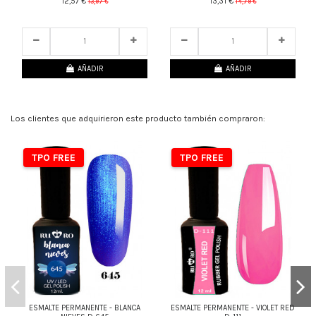
12,57 €
13,31 €
13,97 €
14,79 €
25
d.
13
:
46
:
28
25
d.
13
:
46
:
28
AÑADIR
AÑADIR
Los clientes que adquirieron este producto también compraron:
TPO FREE
TPO FREE
ESMALTE PERMANENTE - BLANCA
ESMALTE PERMANENTE - VIOLET RED