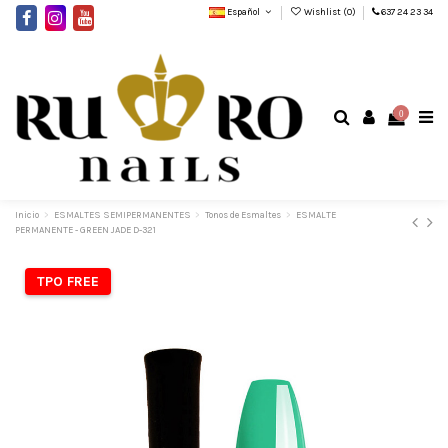
Español
Wishlist (
0
)
637 24 23 34
0
Inicio
ESMALTES SEMIPERMANENTES
Tonos de Esmaltes
ESMALTE
PERMANENTE - GREEN JADE D-321
TPO FREE