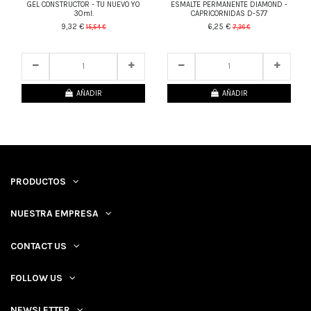
GEL CONSTRUCTOR - TU NUEVO YO
ESMALTE PERMANENTE DIAMOND -
30ml.
CAPRICORNIDAS D-577
9,32 €
6,25 €
15,54 €
7,36 €
25
d.
17
:
08
:
29
25
d.
17
:
08
:
29
AÑADIR
AÑADIR
PRODUCTOS
NUESTRA EMPRESA
CONTACT US
FOLLOW US
NEWSLETTER