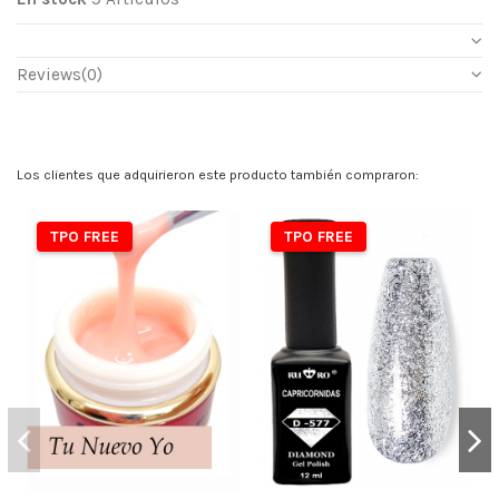
Reviews
(0)
Los clientes que adquirieron este producto también compraron:
TPO FREE
TPO FREE