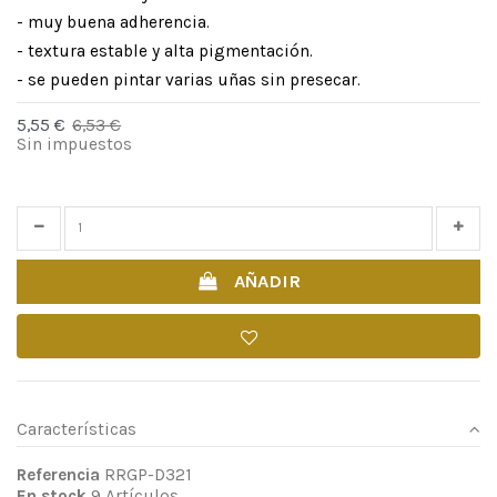
- muy buena adherencia.
- textura estable y alta pigmentación.
- se pueden pintar varias uñas sin presecar.
5,55 €
6,53 €
-15%
Sin impuestos
Time left
25
d.
17
:
08
:
29
AÑADIR
Características
Referencia
RRGP-D321
En stock
9 Artículos