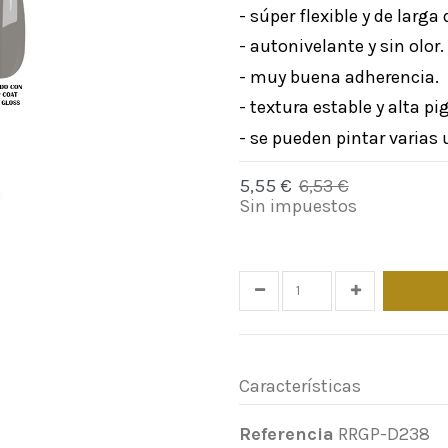
- súper flexible y de larg
- autonivelante y sin olor.
- muy buena adherencia.
- textura estable y alta p
- se pueden pintar varias 
5,55 €
6,53 €
-15%
Sin impuestos
Time left
25
d.
11
:
05
Características
Referencia
RRGP-D238