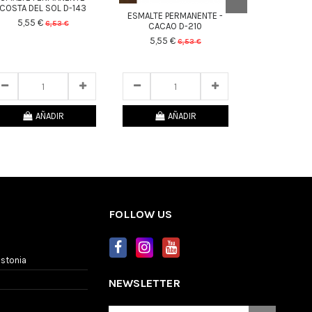
COSTA DEL SOL D-143
ESMALTE PERMANENTE -
FINISH GE
5,55 €
6,53 €
CACAO D-210
12,57 €
5,55 €
25
d.
11
:
05
:
39
6,53 €
25
d.
1
25
d.
11
:
05
:
39
AÑADIR
AÑADIR
AÑ
FOLLOW US
Estonia
NEWSLETTER