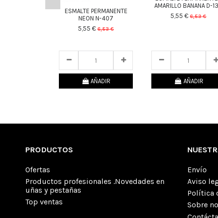
AMARILLO BANANA D-1
ESMALTE PERMANENTE
5,55 €
6,53 €
NEON N-407
5,55 €
25
d.
11
:
05
:
39
6,53 €
25
d.
11
:
05
:
39
AÑADIR
AÑADIR
PRODUCTOS
NUESTR
Ofertas
Envío
Productos profesionales .Novedades en
Aviso le
uñas y pestañas
Política
Top ventas
Sobre n
Contáct