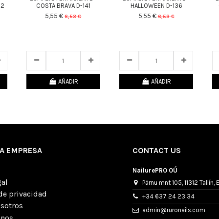
32
COSTA BRAVA D-141
HALLOWEEN D-136
5,55 €
5,55 €
6,53 €
6,53 €
25
d.
11
:
05
:
39
25
d.
11
:
05
:
39
AÑADIR
AÑADIR
A EMPRESA
CONTACT US
NailurePRO OÚ
gal
Pärnu mnt 105, 11312 Tallín, 
 de privacidad
+34 637 24 23 34
osotros
admin@ruronails.com
anos