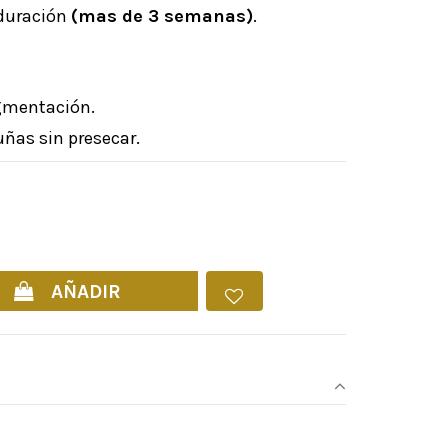
a duración
(mas de 3 semanas)
.
igmentación.
uñas sin presecar.
:
39
AÑADIR