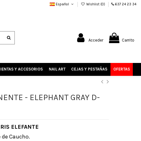
Español
Wishlist (
0
)
637 24 23 34
Acceder
Carrito
IENTAS Y ACCESORIOS
NAIL ART
CEJAS Y PESTAÑAS
OFERTAS
ENTE - ELEPHANT GRAY D-
GRIS ELEFANTE
e de Caucho.