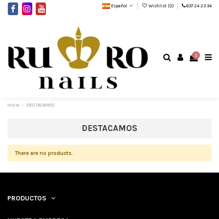
Español
Wishlist (
0
)
637 24 23 34
0
Inicio
DESTACAMOS
DESTACAMOS
There are no products.
PRODUCTOS