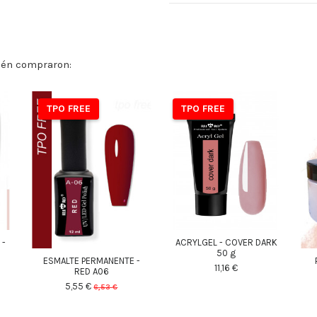
ién compraron:
TPO FREE
TPO FREE
 -
ACRYLGEL - COVER DARK
1
50 g
ESMALTE PERMANENTE -
11,16 €
RED A06
5,55 €
6,53 €
25
d.
16
:
38
:
00