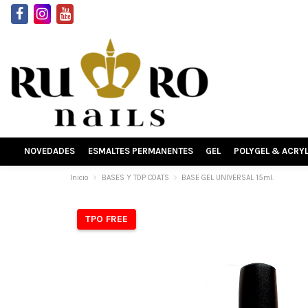
NOVEDADES
ESMALTES PERMANENTES
GEL
POLYGEL & ACRY
Inicio
BASES Y TOP COATS
BASE GEL UNIVERSAL 15ml.
TPO FREE