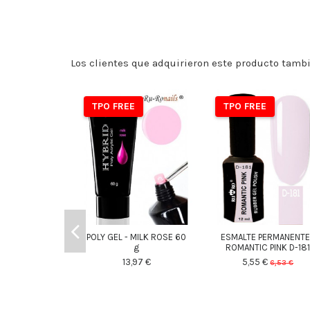
Los clientes que adquirieron este producto tamb
TPO FREE
TPO FREE
POLY GEL - MILK ROSE 60
ESMALTE PERMANENTE
g
ROMANTIC PINK D-18
13,97 €
5,55 €
6,53 €
25
d.
16
:
38
:
00