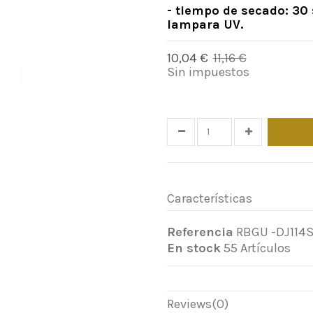
- tiempo de secado: 30
lampara UV.
10,04 €
11,16 €
-10%
Sin impuestos
Time left
25
d.
16
:
38
Características
Referencia
RBGU -DJ114
En stock
55 Artículos
Reviews
(0)