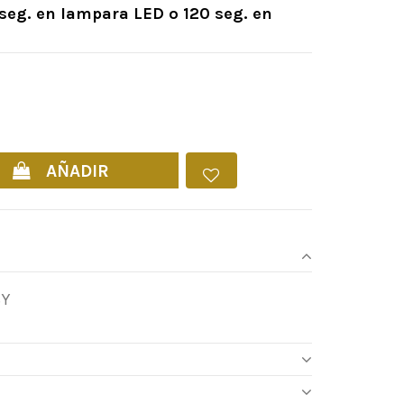
 seg. en lampara LED o 120 seg. en
:
00
AÑADIR
SY