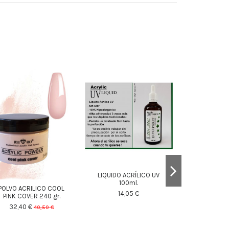
TPO FREE
LIQUIDO ACRÍLICO UV
100ml.
POLVO ACRILICO COOL
ACRYLGEL - 
14,05 €
PINK COVER 240 gr.
11,1
32,40 €
40,50 €
25
d.
16
:
38
:
00