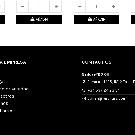
AÑADIR
AÑADIR
A EMPRESA
CONTACT US
NailurePRO OÚ
gal
Pärnu mnt 105, 11312 Tallín, 
 de privacidad
+34 637 24 23 34
osotros
admin@ruronails.com
anos
 sitio