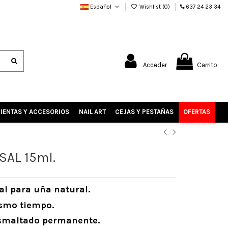
Español
Wishlist (
0
)
637 24 23 34
Acceder
Carrito
IENTAS Y ACCESORIOS
NAIL ART
CEJAS Y PESTAÑAS
OFERTAS
SAL 15ml.
al para uña natural.
mismo tiempo.
esmaltado permanente.