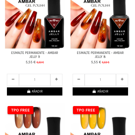
ESMALTE PERMANENTE - AMBAR
ESMALTE PERMANENTE - AMBAR
JELLY 9
JELLY 8
5,55 €
5,55 €
6,53 €
6,53 €
24
d.
07
:
53
:
23
24
d.
07
:
53
:
23
AÑADIR
AÑADIR
TPO FREE
TPO FREE