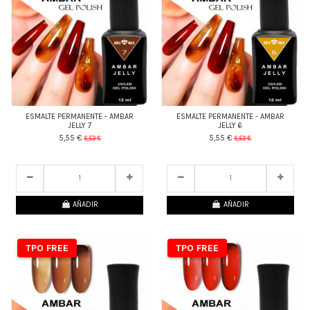
ESMALTE PERMANENTE - AMBAR
ESMALTE PERMANENTE - AMBAR
JELLY 7
JELLY 6
5,55 €
5,55 €
6,53 €
6,53 €
24
d.
07
:
53
:
23
24
d.
07
:
53
:
23
AÑADIR
AÑADIR
TPO FREE
TPO FREE