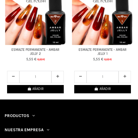
ESMALTE PERMANENTE - AMBAR
ESMALTE PERMANENTE - AMBAR
JELLY 2
JELLY 1
5,55 €
5,55 €
6,53 €
6,53 €
24
d.
07
:
53
:
23
24
d.
07
:
53
:
23
AÑADIR
AÑADIR
PRODUCTOS
NUESTRA EMPRESA