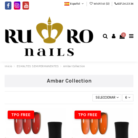
Español
Wishlist (
0
)
637 24 23 34
0
Inicio
ESMALTES SEMIPERMANENTES
Ambar Collection
Ambar Collection
SELECCIONAR
6
TPO FREE
TPO FREE